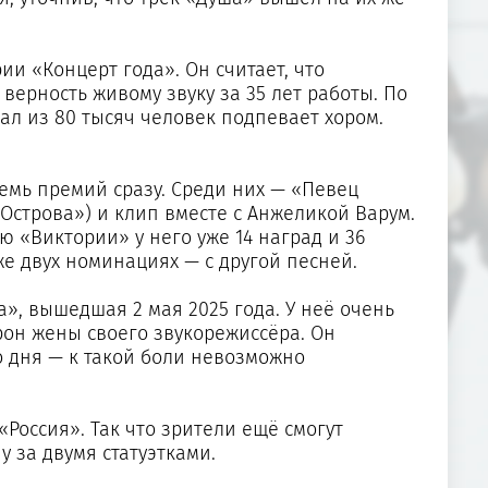
и «Концерт года». Он считает, что
верность живому звуку за 35 лет работы. По
зал из 80 тысяч человек подпевает хором.
семь премий сразу. Среди них — «Певец
«Острова») и клип вместе с Анжеликой Варум.
ию «Виктории» у него уже 14 наград и 36
е двух номинациях — с другой песней.
, вышедшая 2 мая 2025 года. У неё очень
рон жены своего звукорежиссёра. Он
о дня — к такой боли невозможно
Россия». Так что зрители ещё смогут
у за двумя статуэтками.