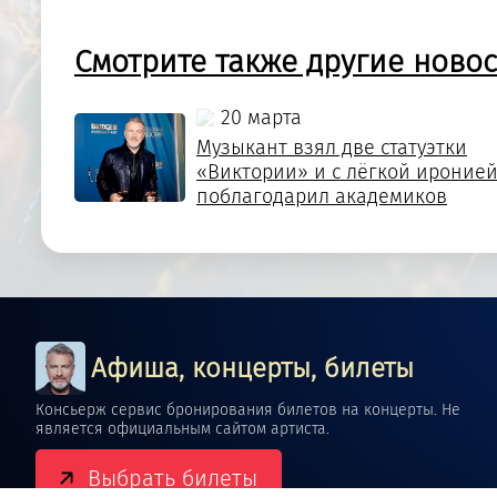
Смотрите также другие новос
20 марта
Музыкант взял две статуэтки
«Виктории» и с лёгкой ироние
поблагодарил академиков
Афиша, концерты, билеты
Консьерж сервис бронирования билетов на концерты. Не
является официальным сайтом артиста.
Выбрать билеты