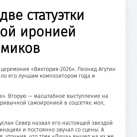
две статуэтки
кой иронией
емиков
а церемония «Виктория-2026». Леонид Агутин
ало его лучшим композитором года и
а». Вторую — масштабное выступление на
привычной самоиронией в соцсетях: мол,
Руслан Север назвал его настоящей звездой
инациях и постоянно звучал со сцены. А
я, уточнив, что трек «Душа» вышел на их же