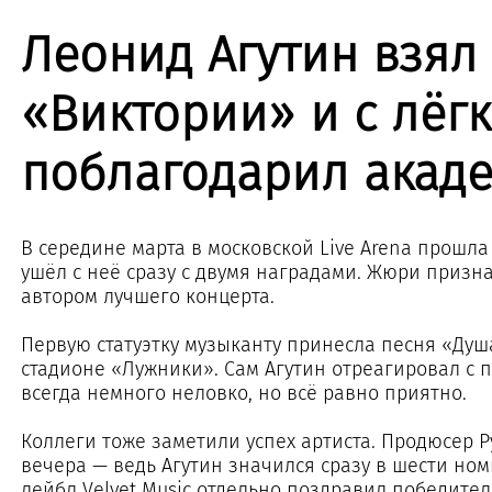
Леонид Агутин взял 
«Виктории» и с лёг
поблагодарил акад
В середине марта в московской Live Arena прошл
ушёл с неё сразу с двумя наградами. Жюри призн
автором лучшего концерта.
Первую статуэтку музыканту принесла песня «Душ
стадионе «Лужники». Сам Агутин отреагировал с 
всегда немного неловко, но всё равно приятно.
Коллеги тоже заметили успех артиста. Продюсер 
вечера — ведь Агутин значился сразу в шести ном
лейбл Velvet Music отдельно поздравил победител