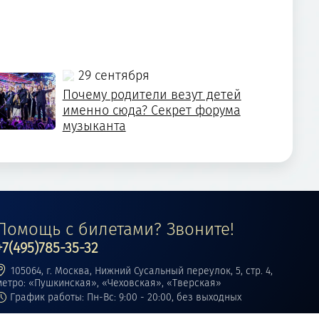
29 сентября
Почему родители везут детей
именно сюда? Секрет форума
музыканта
Помощь с билетами? Звоните!
+7(495)785-35-32
105064, г. Москва, Нижний Сусальный переулок, 5, стр. 4,
метро: «Пушкинская», «Чеховская», «Тверская»
График работы: Пн-Вс: 9:00 - 20:00, без выходных