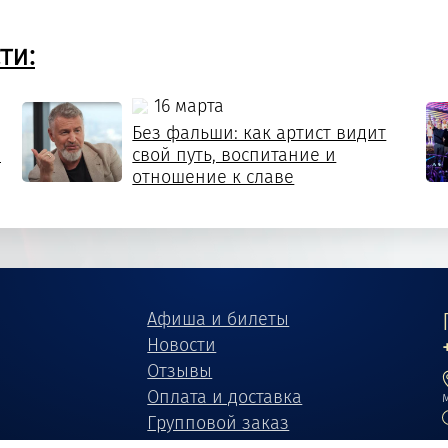
ти:
16 марта
Без фальши: как артист видит
й
свой путь, воспитание и
отношение к славе
Афиша и билеты
Новости
Отзывы
Оплата и доставка
Групповой заказ