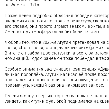
альбоме «Н.В.Л.».
Позже певец подробно объяснил победу в категори
академики оценили не столько режиссуру, сколько 
его словам, они просто играют знакомые хиты, а 
Именно эту атмосферу он любит больше всего.
Любопытно, что в 2026-м Агутин претендовал на 
года», «Поэт года», «Танцевальный хит» (ремикс 
В итоге он забрал две статуэтки, а всего за истор
номинаций. Годом ранее он тоже побеждал в тех ж
Особого внимания заслуживает композиция «Душа»
личная подоплёка: Агутин написал её после похо
признался, что просто описал свои ощущения тог
привыкнуть, каждый раз она накрывает заново.
Телевизионную версию торжества покажет канал «
увидеть, как Агутин с улыбкой поднимался на сцен